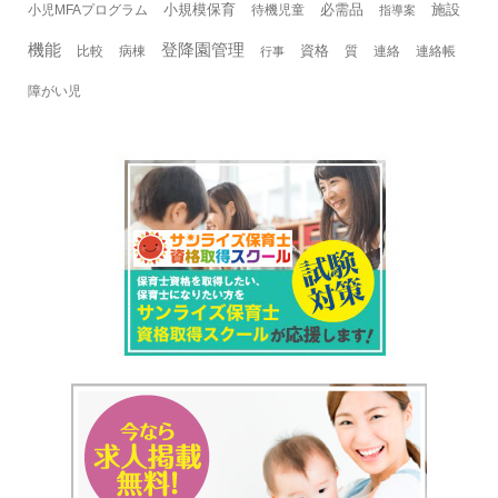
小規模保育
必需品
施設
小児MFAプログラム
待機児童
指導案
機能
登降園管理
資格
比較
病棟
質
連絡
連絡帳
行事
障がい児