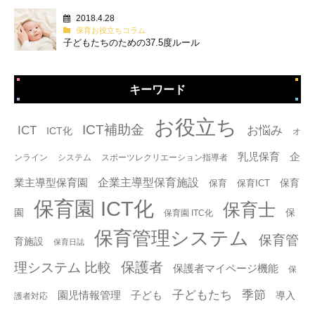
2018.4.28
保育お役立ちコラム
子どもたちのための37.5度ルール
キーワード
タグ
お役立ち
ICT補助金
ICT
お悩み
ICT化
オ
乳児保育
企
ンライン
システム
スポーツレクリエーション指導者
企業主導型保育施設
業主導型保育園
保育
保育
保育ICT
保育園 ICT化
保育士
園
保
保育園 ITC化
保育管理システム
保育管
育施設
保育日誌
保護者
理システム 比較
保護者マイページ機能
保
子どもたち
季節
園児情報管理
子ども
導入
護者対応