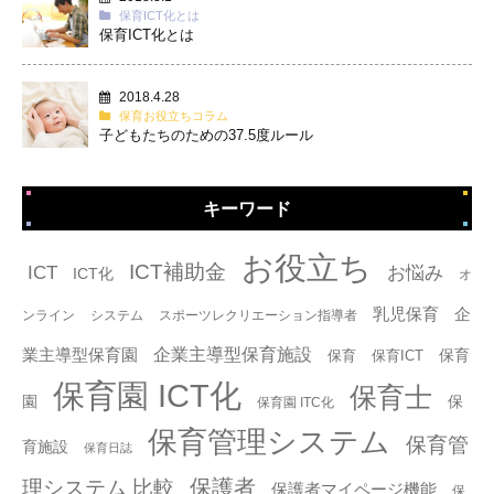
保育ICT化とは
保育ICT化とは
2018.4.28
保育お役立ちコラム
子どもたちのための37.5度ルール
キーワード
タグ
お役立ち
ICT補助金
ICT
お悩み
ICT化
オ
乳児保育
企
ンライン
システム
スポーツレクリエーション指導者
企業主導型保育施設
業主導型保育園
保育
保育
保育ICT
保育園 ICT化
保育士
園
保
保育園 ITC化
保育管理システム
保育管
育施設
保育日誌
保護者
理システム 比較
保護者マイページ機能
保