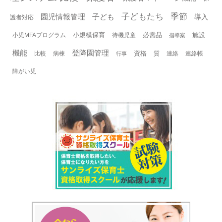
子どもたち
季節
園児情報管理
子ども
導入
護者対応
小規模保育
必需品
施設
小児MFAプログラム
待機児童
指導案
機能
登降園管理
資格
比較
病棟
質
連絡
連絡帳
行事
障がい児