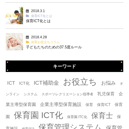
2018.3.1
保育ICT化とは
保育ICT化とは
2018.4.28
保育お役立ちコラム
子どもたちのための37.5度ルール
キーワード
タグ
お役立ち
ICT補助金
ICT
お悩み
ICT化
オ
乳児保育
企
ンライン
システム
スポーツレクリエーション指導者
企業主導型保育施設
業主導型保育園
保育
保育
保育ICT
保育園 ICT化
保育士
園
保
保育園 ITC化
保育管理システム
保育管
育施設
保育日誌