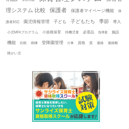
保護者
理システム 比較
保護者マイページ機能
保
子どもたち
季節
園児情報管理
子ども
導入
護者対応
小規模保育
必需品
施設
小児MFAプログラム
待機児童
指導案
機能
登降園管理
資格
比較
病棟
質
連絡
連絡帳
行事
障がい児