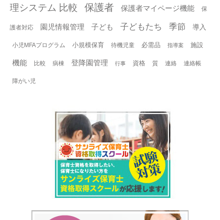
保護者
理システム 比較
保護者マイページ機能
保
子どもたち
季節
園児情報管理
子ども
導入
護者対応
小規模保育
必需品
施設
小児MFAプログラム
待機児童
指導案
機能
登降園管理
資格
比較
病棟
質
連絡
連絡帳
行事
障がい児