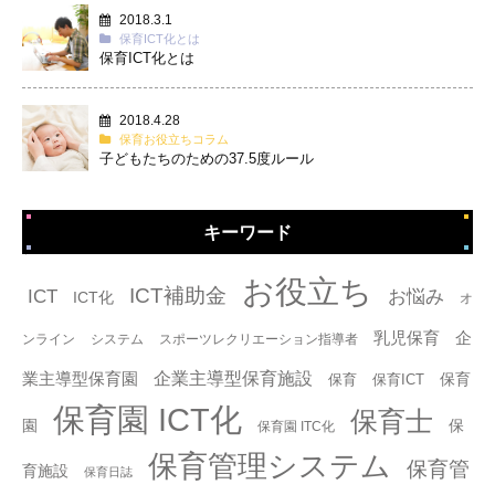
2018.3.1
保育ICT化とは
保育ICT化とは
2018.4.28
保育お役立ちコラム
子どもたちのための37.5度ルール
キーワード
タグ
お役立ち
ICT補助金
ICT
お悩み
ICT化
オ
乳児保育
企
ンライン
システム
スポーツレクリエーション指導者
企業主導型保育施設
業主導型保育園
保育
保育
保育ICT
保育園 ICT化
保育士
園
保
保育園 ITC化
保育管理システム
保育管
育施設
保育日誌