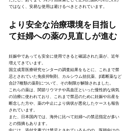
ではなく、安易な使用は避けるべきとされています。
より安全な治療環境を目指し
て妊婦への薬の見直しが進む
妊娠中であっても安全に使用できると確認された薬が、近年
増えてきています。
国立成育医療研究センターの調査結果をもとに、これまで禁
忌とされていた免疫抑制剤、カルシウム拮抗薬、β遮断薬など
合計7種類の薬剤について、その制限が解除されました。
これらの薬は、関節リウマチや高血圧といった慢性的な病気
の治療に使われており、これまで禁忌のために妊娠や出産を
断念した方や、薬の中止により病状が悪化したケースも報告
されています。
また、日本国内では、海外に比べて妊婦への禁忌指定が多い
との指摘もあります。
中には、添付文書では禁忌とされているものの、医師向けの