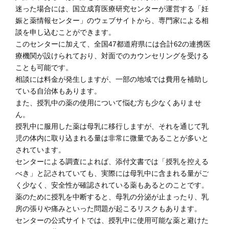
迷った場合には、国立成育医療研究センターが運営する「妊
娠と薬情報センター」のウェブサイトから、専門家による相
談を申し込むことができます。
このセンターに加えて、全国47都道府県には合計62の連携医
療機関が設けられており、対面でのカウンセリングを受ける
ことも可能です。
相談には料金が発生しますが、一部の地域では費用を補助し
ている自治体もあります。
また、授乳中の薬の使用について悩む方も少なくありませ
ん。
授乳中に服用した薬は母乳に移行しますが、それを通じて乳
児の体内に取り込まれる量は非常に微量であることが多いと
されています。
センターによる調査によれば、添付文書では「授乳を控える
べき」と記されていても、実際には母乳中に含まれる量がご
く少なく、安全性が確認されている薬もあるとのことです。
薬のために授乳を中断すると、母乳の分泌が止まったり、乳
房の張りや痛みといった問題が起こるリスクもあります。
センターの公式サイトでは、授乳中に使用可能な薬と避けた