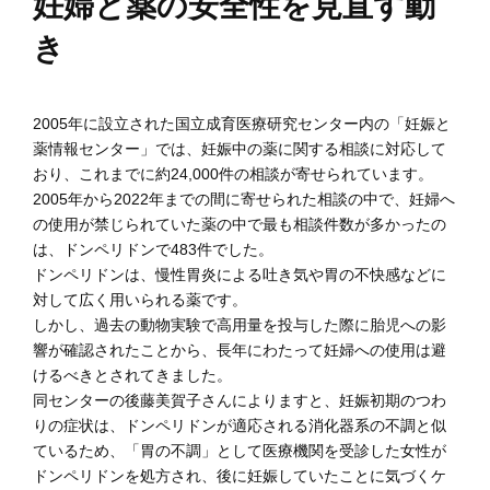
妊婦と薬の安全性を見直す動
き
2005年に設立された国立成育医療研究センター内の「妊娠と
薬情報センター」では、妊娠中の薬に関する相談に対応して
おり、これまでに約24,000件の相談が寄せられています。
2005年から2022年までの間に寄せられた相談の中で、妊婦へ
の使用が禁じられていた薬の中で最も相談件数が多かったの
は、ドンペリドンで483件でした。
ドンペリドンは、慢性胃炎による吐き気や胃の不快感などに
対して広く用いられる薬です。
しかし、過去の動物実験で高用量を投与した際に胎児への影
響が確認されたことから、長年にわたって妊婦への使用は避
けるべきとされてきました。
同センターの後藤美賀子さんによりますと、妊娠初期のつわ
りの症状は、ドンペリドンが適応される消化器系の不調と似
ているため、「胃の不調」として医療機関を受診した女性が
ドンペリドンを処方され、後に妊娠していたことに気づくケ