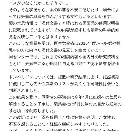
ースが少なくなかったそうです。
そのような状況から、薬の影響を不安に感じたり、場合によ
っては妊娠の継続を悩んだりする女性もいるといいます。
薬の禁忌情報は「添付文書」と呼ばれる医薬品の使用説明書
に記載されていますが、その内容が必ずしも最新の科学的知
見を反映しているとは限りません。
このような背景を受け、厚生労働省は2016年度から妊婦や授
乳中の方に向けた添付文書の見直しを進めています。
同センターでは、これまでの相談内容や国内外の研究資料を
もとに、妊娠中に薬が胎児に与える可能性のある影響を評価
しています。
ドンペリドンについては、複数の研究結果により、妊娠初期
に使用しても先天性異常のリスクが高くなる可能性は低いと
判断されました。
この結果を受け、厚労省の審議会は今年4月に妊婦への禁忌を
解除することを了承し、製薬会社は5月に添付文書から妊婦の
禁忌項目を削除しました。
この改訂により、薬を服用した後に妊娠が判明した女性も、
不安を感じることなく妊娠を継続しやすくなりました。
ただし、あくまでつわり治療薬として正式に認められたわけ