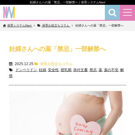
妊婦さんへの薬「禁忌」一部解禁へ｜保育システムNavi
保育お役立ちコラム
保育システムNavi
保育お役立ちコラム
妊婦さんへの薬「禁忌」一部解禁へ
妊婦さんへの薬「禁忌」一部解禁へ
2025.12.25
保育お役立ちコラム
ドンペリドン
,
妊婦
,
安全性
,
授乳期
,
添付文書
,
禁忌
,
薬
,
薬の不安
,
解
禁