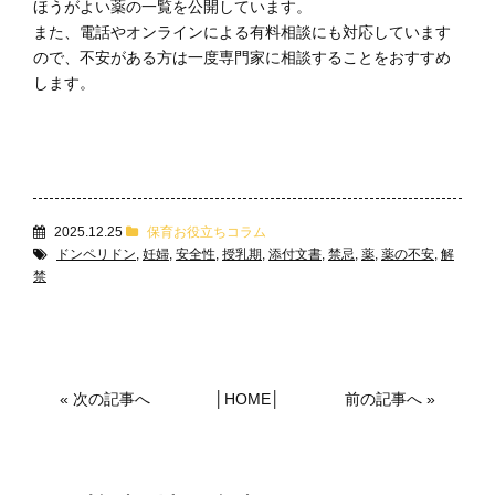
ほうがよい薬の一覧を公開しています。
また、電話やオンラインによる有料相談にも対応しています
ので、不安がある方は一度専門家に相談することをおすすめ
します。
2025.12.25
保育お役立ちコラム
ドンペリドン
,
妊婦
,
安全性
,
授乳期
,
添付文書
,
禁忌
,
薬
,
薬の不安
,
解
禁
«
次の記事へ
│
HOME
│
前の記事へ
»