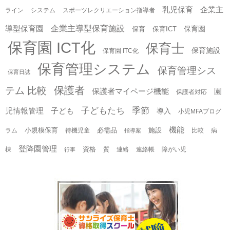
乳児保育
企業主
ライン
システム
スポーツレクリエーション指導者
企業主導型保育施設
導型保育園
保育園
保育
保育ICT
保育園 ICT化
保育士
保育施設
保育園 ITC化
保育管理システム
保育管理シス
保育日誌
保護者
テム 比較
保護者マイページ機能
園
保護者対応
子どもたち
季節
児情報管理
子ども
導入
小児MFAプログ
機能
小規模保育
必需品
施設
ラム
待機児童
比較
病
指導案
登降園管理
資格
棟
質
連絡
連絡帳
障がい児
行事