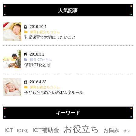
人気記事
2019.10.4
保育お役立ちコラム
乳児保育で大切にしたいこと
2018.3.1
保育ICT化とは
保育ICT化とは
2018.4.28
保育お役立ちコラム
子どもたちのための37.5度ルール
キーワード
タグ
お役立ち
ICT補助金
ICT
お悩み
ICT化
オン