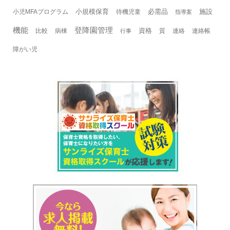
小規模保育
必需品
施設
小児MFAプログラム
待機児童
指導案
機能
登降園管理
資格
比較
病棟
質
連絡
連絡帳
行事
障がい児