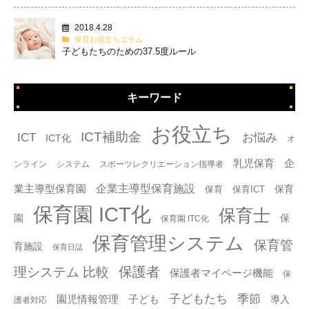
2018.4.28
保育お役立ちコラム
子どもたちのための37.5度ルール
キーワード
タグ
お役立ち
ICT補助金
ICT
お悩み
ICT化
オ
乳児保育
企
ンライン
システム
スポーツレクリエーション指導者
企業主導型保育施設
業主導型保育園
保育
保育
保育ICT
保育園 ICT化
保育士
園
保
保育園 ITC化
保育管理システム
保育管
育施設
保育日誌
保護者
理システム 比較
保護者マイページ機能
保
子どもたち
季節
園児情報管理
子ども
導入
護者対応