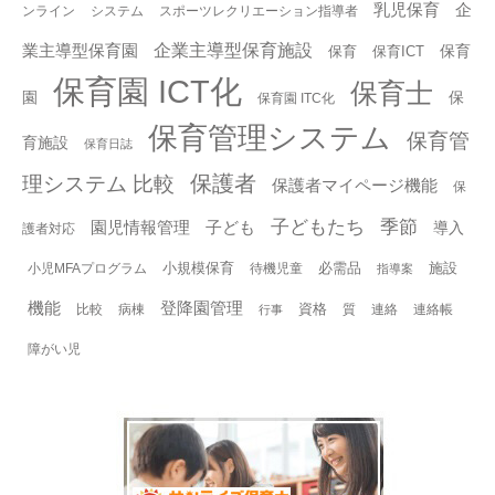
乳児保育
企
ンライン
システム
スポーツレクリエーション指導者
企業主導型保育施設
業主導型保育園
保育
保育
保育ICT
保育園 ICT化
保育士
園
保
保育園 ITC化
保育管理システム
保育管
育施設
保育日誌
保護者
理システム 比較
保護者マイページ機能
保
子どもたち
季節
園児情報管理
子ども
導入
護者対応
小規模保育
必需品
施設
小児MFAプログラム
待機児童
指導案
機能
登降園管理
資格
比較
病棟
質
連絡
連絡帳
行事
障がい児