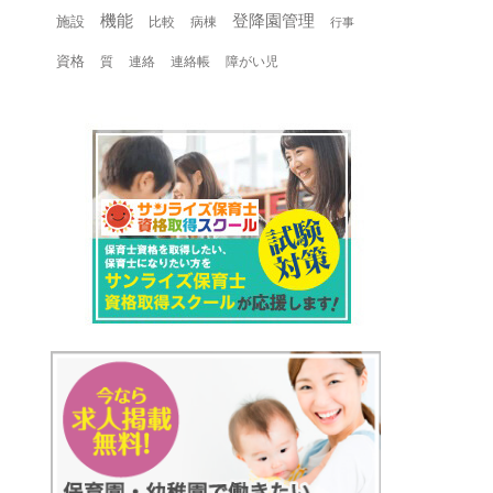
機能
登降園管理
施設
比較
病棟
行事
資格
質
連絡
連絡帳
障がい児