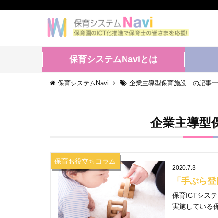
保育システムNaviとは
保育システムNavi
企業主導型保育施設 の記事一
企業主導型
保育お役立ちコラム
2020.7.3
「手ぶら登
保育ICTシス
実施している保.