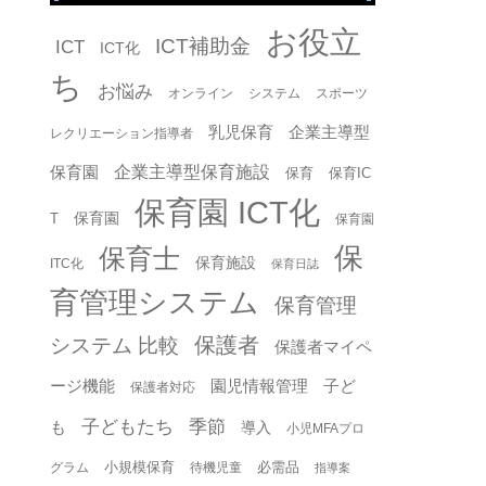
お役立
ICT補助金
ICT
ICT化
ち
お悩み
オンライン
システム
スポーツ
乳児保育
企業主導型
レクリエーション指導者
企業主導型保育施設
保育園
保育
保育IC
保育園 ICT化
保育園
T
保育園
保
保育士
保育施設
ITC化
保育日誌
育管理システム
保育管理
保護者
システム 比較
保護者マイペ
ージ機能
園児情報管理
子ど
保護者対応
子どもたち
季節
も
導入
小児MFAプロ
小規模保育
必需品
グラム
待機児童
指導案