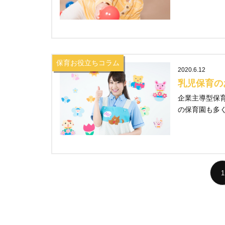
保育お役立ちコラム
2020.6.12
乳児保育の
企業主導型保
の保育園も多くあ
1