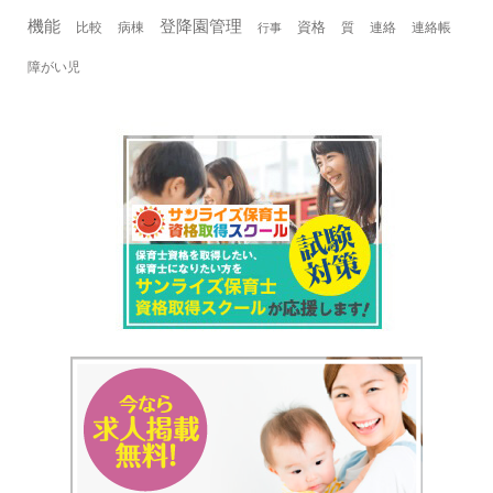
機能
登降園管理
資格
比較
病棟
質
連絡
連絡帳
行事
障がい児