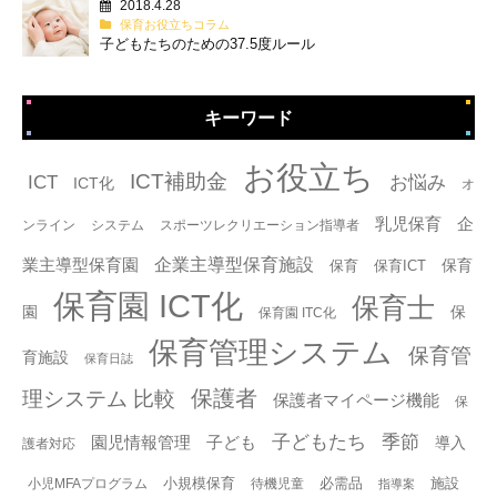
2018.4.28
保育お役立ちコラム
子どもたちのための37.5度ルール
キーワード
タグ
お役立ち
ICT補助金
ICT
お悩み
ICT化
オ
乳児保育
企
ンライン
システム
スポーツレクリエーション指導者
企業主導型保育施設
業主導型保育園
保育
保育
保育ICT
保育園 ICT化
保育士
園
保
保育園 ITC化
保育管理システム
保育管
育施設
保育日誌
保護者
理システム 比較
保護者マイページ機能
保
子どもたち
季節
園児情報管理
子ども
導入
護者対応
小規模保育
必需品
施設
小児MFAプログラム
待機児童
指導案