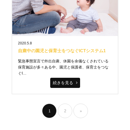
2020.5.8
自粛中の園児と保育士をつなぐICTシステム1
緊急事態宣言で外出自粛、休園を余儀なくされている
保育施設が多々ある中、園児と保護者、保育士をつな
ぐI...
続きを見る
1
2
»