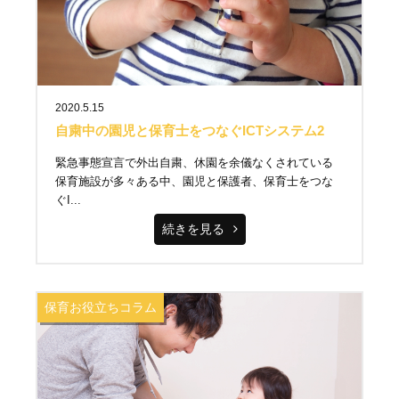
2020.5.15
自粛中の園児と保育士をつなぐICTシステム2
緊急事態宣言で外出自粛、休園を余儀なくされている
保育施設が多々ある中、園児と保護者、保育士をつな
ぐI...
続きを見る
保育お役立ちコラム