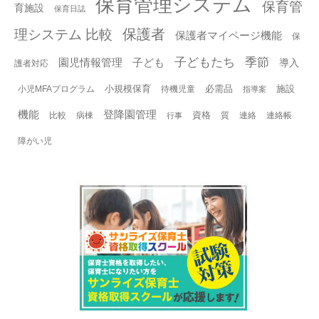
保育管理システム
保育管
育施設
保育日誌
保護者
理システム 比較
保護者マイページ機能
保
子どもたち
季節
園児情報管理
子ども
導入
護者対応
小規模保育
必需品
施設
小児MFAプログラム
待機児童
指導案
機能
登降園管理
資格
比較
病棟
質
連絡
連絡帳
行事
障がい児