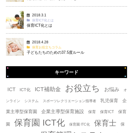
2018.3.1
保育ICT化とは
保育ICT化とは
2018.4.28
保育お役立ちコラム
子どもたちのための37.5度ルール
キーワード
タグ
お役立ち
ICT補助金
ICT
お悩み
ICT化
オ
乳児保育
企
ンライン
システム
スポーツレクリエーション指導者
企業主導型保育施設
業主導型保育園
保育
保育
保育ICT
保育園 ICT化
保育士
園
保
保育園 ITC化