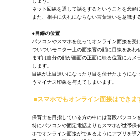
しょう。
ネット回線を通して話をするということを念頭
また、相手に失礼にならない言葉遣いを意識す
●目線の位置
パソコンやスマホを使ってオンライン面接を受
ついついモニター上の面接官の顔に目線をあわ
まずは自分の顔が画面の正面に映る位置にカメ
します。
目線が上目遣いになったり目を伏せたようにな
うマイナス印象を与えてしまいます。
■スマホでもオンライン面接はできま
保育士を目指している方の中には普段パソコン
特にパソコンや固定電話よりもスマホが世帯保
ホでオンライン面接ができるようにアプリを導