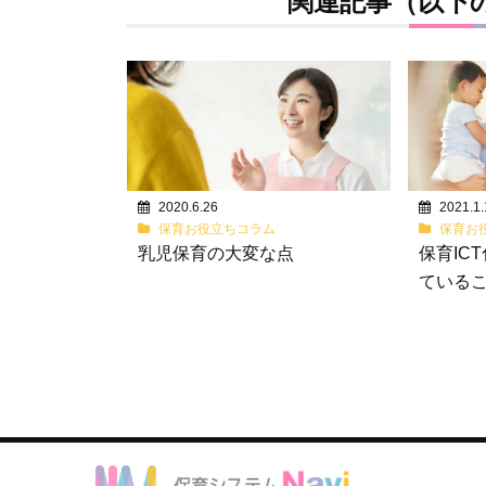
関連記事（以下
2020.6.26
2021.1.
保育お役立ちコラム
保育お
乳児保育の大変な点
保育IC
ている