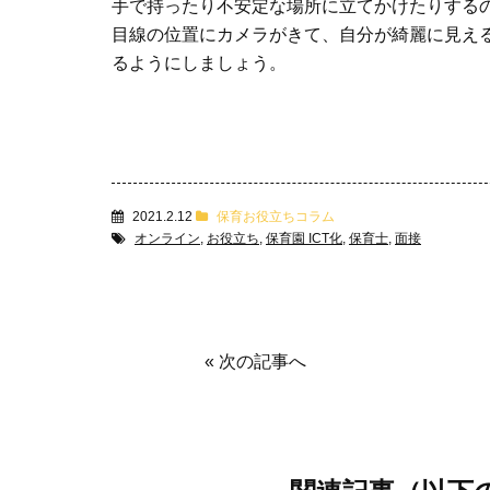
手で持ったり不安定な場所に立てかけたりする
目線の位置にカメラがきて、自分が綺麗に見え
るようにしましょう。
2021.2.12
保育お役立ちコラム
オンライン
,
お役立ち
,
保育園 ICT化
,
保育士
,
面接
«
次の記事へ