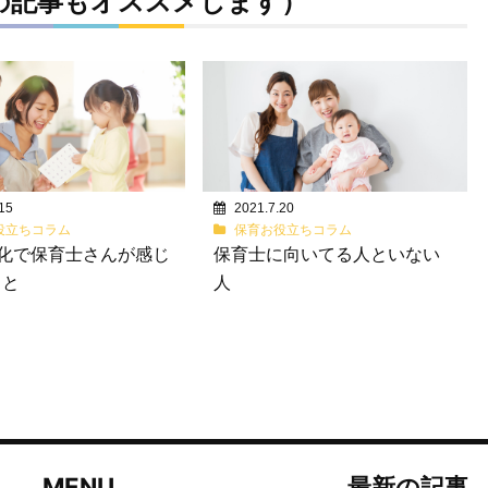
の記事もオススメします）
15
2021.7.20
役立ちコラム
保育お役立ちコラム
T化で保育士さんが感じ
保育士に向いてる人といない
こと
人
MENU
最新の記事