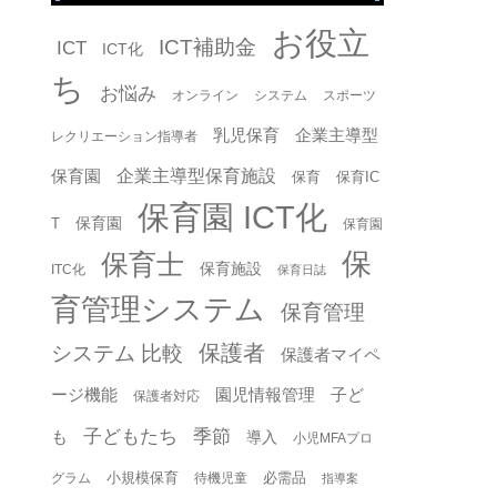
お役立
ICT補助金
ICT
ICT化
ち
お悩み
オンライン
システム
スポーツ
乳児保育
企業主導型
レクリエーション指導者
企業主導型保育施設
保育園
保育
保育IC
保育園 ICT化
保育園
T
保育園
保
保育士
保育施設
ITC化
保育日誌
育管理システム
保育管理
保護者
システム 比較
保護者マイペ
ージ機能
園児情報管理
子ど
保護者対応
子どもたち
季節
も
導入
小児MFAプロ
小規模保育
必需品
グラム
待機児童
指導案