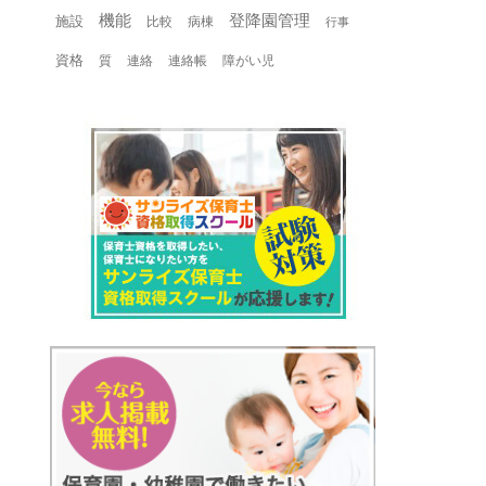
機能
登降園管理
施設
比較
病棟
行事
資格
質
連絡
連絡帳
障がい児